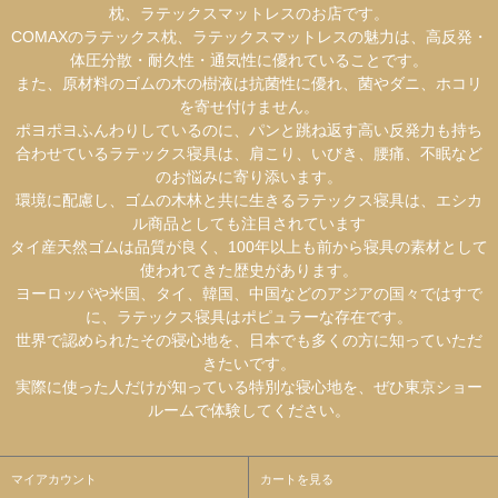
枕、ラテックスマットレスのお店です。
COMAXのラテックス枕、ラテックスマットレスの魅力は、高反発・
体圧分散・耐久性・通気性に優れていることです。
また、原材料のゴムの木の樹液は抗菌性に優れ、菌やダニ、ホコリ
を寄せ付けません。
ポヨポヨふんわりしているのに、パンと跳ね返す高い反発力も持ち
合わせているラテックス寝具は、肩こり、いびき、腰痛、不眠など
のお悩みに寄り添います。
環境に配慮し、ゴムの木林と共に生きるラテックス寝具は、エシカ
ル商品としても注目されています
タイ産天然ゴムは品質が良く、100年以上も前から寝具の素材として
使われてきた歴史があります。
ヨーロッパや米国、タイ、韓国、中国などのアジアの国々ではすで
に、ラテックス寝具はポピュラーな存在です。
世界で認められたその寝心地を、日本でも多くの方に知っていただ
きたいです。
実際に使った人だけが知っている特別な寝心地を、ぜひ東京ショー
ルームで体験してください。
マイアカウント
カートを見る