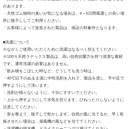
があります。
・天然ゴム独特の臭いが気になる場合は、4～5日間風通しの良い場
所に陰干ししてご利用ください。
・お客様によって改造された製品は、保証の対象外となります。
■洗濯について
※ながくご使用いただくために洗濯はなるべく控えてください。
※100％天然ラテックス製品は、高い自然抗菌力を持つ清潔な素材
です。通常洗濯の必要はありません。
「飲み物をこぼした時など、どうしても洗う時は」
・40℃以下のぬるま湯に中性洗剤を入れて、製品を浸し、手や足で
押すようにして洗います。
・洗剤が残らないように、十分にすすいでください。
・上から押すようにして水気を切ります。ひねったりしないように
注意してください。
・形を整えて、陰干しで乾かします。自然の風に当てるか、早く乾
燥させたい場合は、扇風機の風などを当ててください。
・洗濯機や脱水機、ドライクリーニングは避けてください。