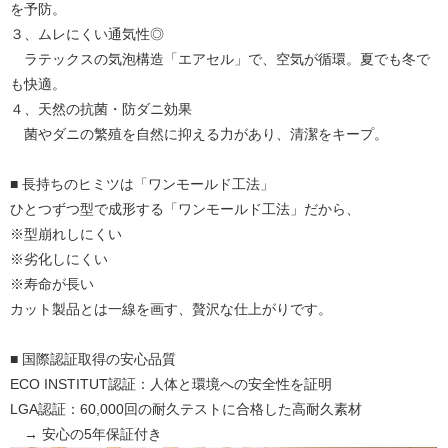
を予防。
３、ムレにくい通気性◎
ラテックスの気泡構造「エアセル」で、空気が循環。夏でも冬で
も快適。
４、天然の抗菌・防ダニ効果
菌やダニの繁殖を自然に抑える力があり、清潔をキープ。
■ 長持ちのヒミツは「ワンモールド工法」
ひとつずつ型で成形する
「ワンモールド工法」
だから、
※型崩れしにくい
※劣化しにくい
※寿命が長い
カット製品とは一線を画す、贅沢な仕上がりです。
■ 国際認証取得の安心品質
ECO INSTITUT認証：人体と環境への安全性を証明
LGA認証：60,000回の耐久テストに合格した高耐久素材
→ 安心の5年保証付き