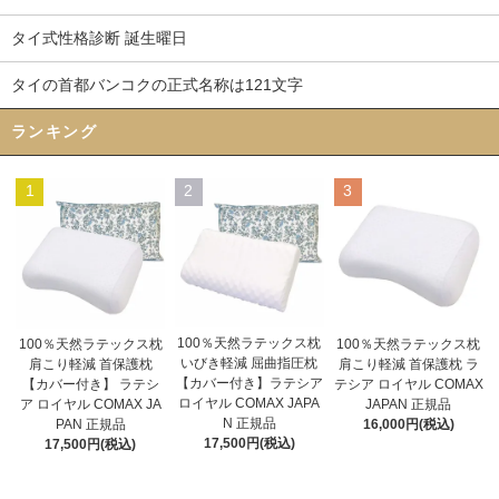
タイ式性格診断 誕生曜日
タイの首都バンコクの正式名称は121文字
ランキング
1
2
3
100％天然ラテックス枕
100％天然ラテックス枕
100％天然ラテックス枕
いびき軽減 屈曲指圧枕
肩こり軽減 首保護枕
肩こり軽減 首保護枕 ラ
【カバー付き】ラテシア
【カバー付き】 ラテシ
テシア ロイヤル COMAX
ロイヤル COMAX JAPA
ア ロイヤル COMAX JA
JAPAN 正規品
N 正規品
PAN 正規品
16,000円(税込)
17,500円(税込)
17,500円(税込)