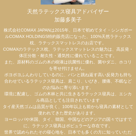
天然ラテックス寝具アドバイザー
加藤多美子
株式会社COMAX JAPANは2015年、日本で初めてタイ・シンガポー
ルCOMAX HOLDINGS特約販売店になった、100%天然ラテックス
枕、ラテックスマットレスのお店です。
COMAXのラテックス枕、ラテックスマットレスの魅力は、高反発・
体圧分散・耐久性・通気性に優れていることです。
また、原材料のゴムの木の樹液は抗菌性に優れ、菌やダニ、ホコリ
を寄せ付けません。
ポヨポヨふんわりしているのに、パンと跳ね返す高い反発力も持ち
合わせているラテックス寝具は、肩こり、いびき、腰痛、不眠など
のお悩みに寄り添います。
環境に配慮し、ゴムの木林と共に生きるラテックス寝具は、エシカ
ル商品としても注目されています
タイ産天然ゴムは品質が良く、100年以上も前から寝具の素材として
使われてきた歴史があります。
ヨーロッパや米国、タイ、韓国、中国などのアジアの国々ではすで
に、ラテックス寝具はポピュラーな存在です。
世界で認められたその寝心地を、日本でも多くの方に知っていただ