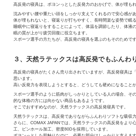
高反発の寝具は、ポヨンっとした反発力のおかげで、体が埋も
沈みやすい腰や重たい頭をしっかり支えてくれるので安心感が
体が埋もれないと、寝返りが打ちやすく、長時間楽な姿勢で眠
睡眠中に寝返りをすることによって、体温を調節したり、体液
眠の質が上がり疲労回復に役立ちます。
スポーツ選手の方たちが、高反発の寝具を選ぶのもそのためで
３、天然ラテックスは高反発でもふんわ
高反発の寝具がたくさん売り出されていますが、高反発寝具は
思います。
高い反発力を表現しようとすると、どうしても硬めになること
スポーツ選手のように筋肉がしっかりとしている人の場合、そ
的な体格の方には向かない商品もあるようです。
そこでおすすめなのが、天然ラテックスの高反発寝具です。
天然ラテックスは、高反発でありながらふんわりソフトな吸収
さらに、COMAX JAPANでは、天然ラテックスの高反発をよ
工、ピンホール加工、密度80Dを採用しています。
ポヨンっとした肌触りなのに、必要な部分はしっかりと支えま