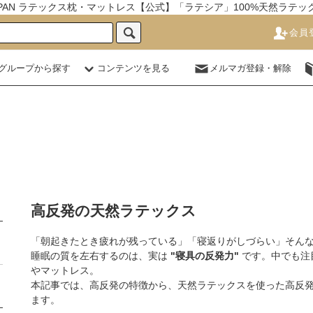
JAPAN ラテックス枕・マットレス【公式】「ラテシア」100%天然ラテ
会員
グループから探す
コンテンツを見る
メルマガ登録・解除
高反発の天然ラテックス
「朝起きたとき疲れが残っている」「寝返りがしづらい」そん
睡眠の質を左右するのは、実は
"寝具の反発力"
です。中でも注
やマットレス。
本記事では、高反発の特徴から、天然ラテックスを使った高反
ます。