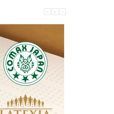
<
1
>