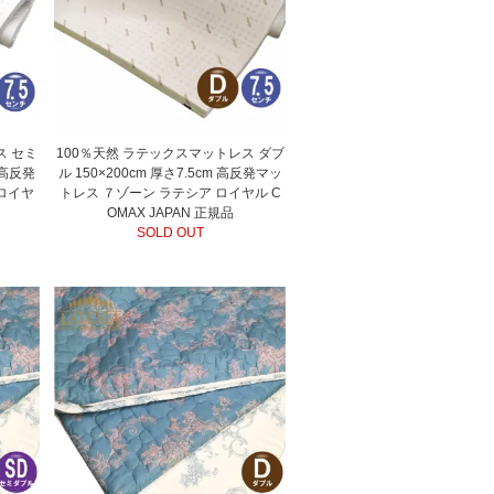
ス セミ
100％天然 ラテックスマットレス ダブ
m 高反発
ル 150×200cm 厚さ7.5cm 高反発マッ
ロイヤ
トレス ７ゾーン ラテシア ロイヤル C
品
OMAX JAPAN 正規品
SOLD OUT