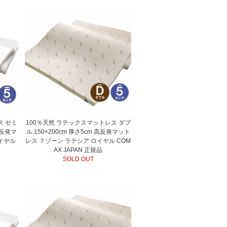
ス セミ
100％天然 ラテックスマットレス ダブ
高反発マ
ル 150×200cm 厚さ5cm 高反発マット
イヤル
レス ７ゾーン ラテシア ロイヤル COM
AX JAPAN 正規品
SOLD OUT