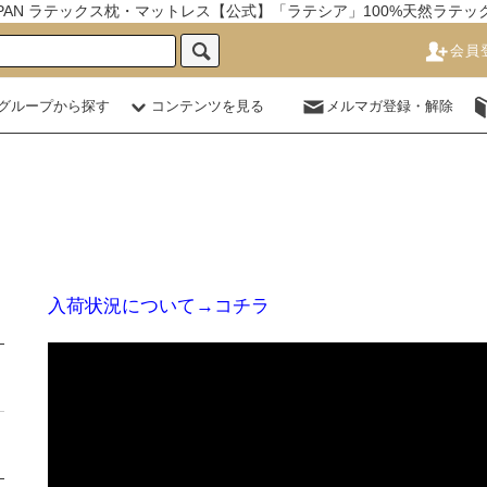
JAPAN ラテックス枕・マットレス【公式】「ラテシア」100%天然ラテ
会員
グループから探す
コンテンツを見る
メルマガ登録・解除
入荷状況について→コチラ