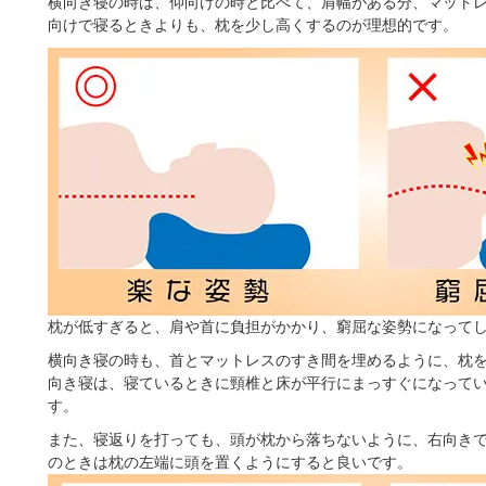
横向き寝の時は、仰向けの時と比べて、肩幅がある分、マット
向けで寝るときよりも、枕を少し高くするのが理想的です。
枕が低すぎると、肩や首に負担がかかり、窮屈な姿勢になって
横向き寝の時も、首とマットレスのすき間を埋めるように、枕
向き寝は、寝ているときに頸椎と床が平行にまっすぐになって
す。
また、寝返りを打っても、頭が枕から落ちないように、右向き
のときは枕の左端に頭を置くようにすると良いです。