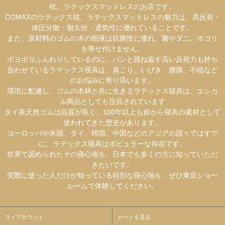
枕、ラテックスマットレスのお店です。
COMAXのラテックス枕、ラテックスマットレスの魅力は、高反発・
体圧分散・耐久性・通気性に優れていることです。
また、原材料のゴムの木の樹液は抗菌性に優れ、菌やダニ、ホコリ
を寄せ付けません。
ポヨポヨふんわりしているのに、パンと跳ね返す高い反発力も持ち
合わせているラテックス寝具は、肩こり、いびき、腰痛、不眠など
のお悩みに寄り添います。
環境に配慮し、ゴムの木林と共に生きるラテックス寝具は、エシカ
ル商品としても注目されています
タイ産天然ゴムは品質が良く、100年以上も前から寝具の素材として
使われてきた歴史があります。
ヨーロッパや米国、タイ、韓国、中国などのアジアの国々ではすで
に、ラテックス寝具はポピュラーな存在です。
世界で認められたその寝心地を、日本でも多くの方に知っていただ
きたいです。
実際に使った人だけが知っている特別な寝心地を、ぜひ東京ショー
ルームで体験してください。
マイアカウント
カートを見る