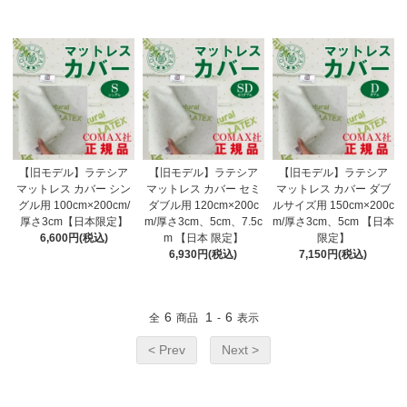
【旧モデル】ラテシア
【旧モデル】ラテシア
【旧モデル】ラテシア
マットレス カバー シン
マットレス カバー セミ
マットレス カバー ダブ
グル用 100cm×200cm/
ダブル用 120cm×200c
ルサイズ用 150cm×200c
厚さ3cm【日本限定】
m/厚さ3cm、5cm、7.5c
m/厚さ3cm、5cm 【日本
6,600円(税込)
m 【日本 限定】
限定】
6,930円(税込)
7,150円(税込)
6
1
6
全
商品
-
表示
< Prev
Next >