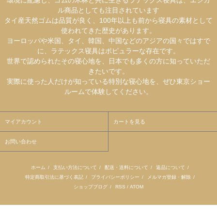
ル商品としても注目されています
タイ産天然ゴムは品質が良く、100年以上も前から寝具の素材として
使われてきた歴史があります。
ヨーロッパや米国、タイ、韓国、中国などのアジアの国々ではすで
に、ラテックス寝具はポピュラーな存在です。
世界で認められたその寝心地を、日本でも多くの方に知っていただ
きたいです。
実際に使った人だけが知っている特別な寝心地を、ぜひ東京ショー
ルームで体験してください。
マイアカウント
カートを見る
お問い合わせ
ホーム
/
支払い方法について
/
配送・送料について
/
返品について
/
特定商取引法に基づく表記
/
プライバシーポリシー
/
メルマガ登録・解除
/
ショップブログ
/
RSS
/
ATOM