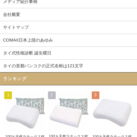
メディア紹介事例
会社概要
サイトマップ
COMAX日本上陸のあゆみ
タイ式性格診断 誕生曜日
タイの首都バンコクの正式名称は121文字
ランキング
1
2
3
100％天然ラテックス枕
100％天然ラテックス枕
100％天然ラテックス枕