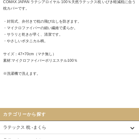
COMAX JAPAN ラテシアロイヤル 100％天然ラテックス枕
いびき軽減枕
に合う
枕カバーです。
・封筒式、弁付きで枕の飛び出しを防ぎます。
・マイクロファイバーの細い繊維で柔らか。
・サラリと乾きが早く、清潔です。
・やさしいボタニカル柄。
サイズ：47×70cm（マチ無し）
素材:マイクロファイバーポリエステル100％
※洗濯機で洗えます。
カテゴリーから探す
ラテックス 枕 -まくら