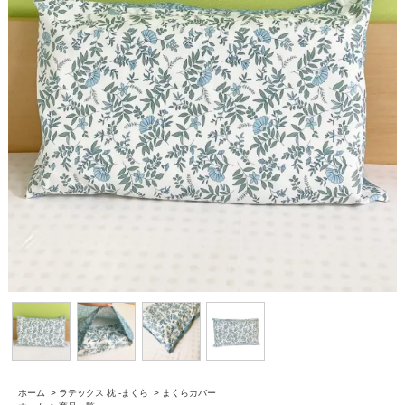
ホーム
>
ラテックス 枕 -まくら
>
まくらカバー