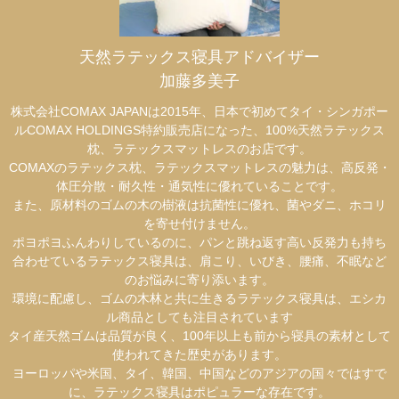
天然ラテックス寝具アドバイザー
加藤多美子
株式会社COMAX JAPANは2015年、日本で初めてタイ・シンガポー
ルCOMAX HOLDINGS特約販売店になった、100%天然ラテックス
枕、ラテックスマットレスのお店です。
COMAXのラテックス枕、ラテックスマットレスの魅力は、高反発・
体圧分散・耐久性・通気性に優れていることです。
また、原材料のゴムの木の樹液は抗菌性に優れ、菌やダニ、ホコリ
を寄せ付けません。
ポヨポヨふんわりしているのに、パンと跳ね返す高い反発力も持ち
合わせているラテックス寝具は、肩こり、いびき、腰痛、不眠など
のお悩みに寄り添います。
環境に配慮し、ゴムの木林と共に生きるラテックス寝具は、エシカ
ル商品としても注目されています
タイ産天然ゴムは品質が良く、100年以上も前から寝具の素材として
使われてきた歴史があります。
ヨーロッパや米国、タイ、韓国、中国などのアジアの国々ではすで
に、ラテックス寝具はポピュラーな存在です。