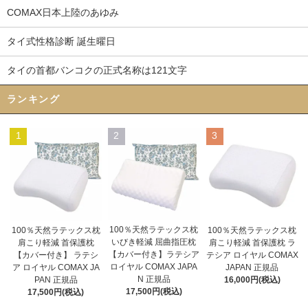
COMAX日本上陸のあゆみ
タイ式性格診断 誕生曜日
タイの首都バンコクの正式名称は121文字
ランキング
1
2
3
100％天然ラテックス枕
100％天然ラテックス枕
100％天然ラテックス枕
いびき軽減 屈曲指圧枕
肩こり軽減 首保護枕
肩こり軽減 首保護枕 ラ
【カバー付き】ラテシア
【カバー付き】 ラテシ
テシア ロイヤル COMAX
ロイヤル COMAX JAPA
ア ロイヤル COMAX JA
JAPAN 正規品
N 正規品
PAN 正規品
16,000円(税込)
17,500円(税込)
17,500円(税込)