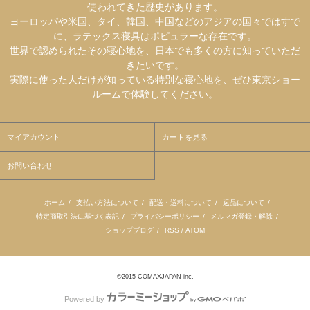
使われてきた歴史があります。
ヨーロッパや米国、タイ、韓国、中国などのアジアの国々ではすで
に、ラテックス寝具はポピュラーな存在です。
世界で認められたその寝心地を、日本でも多くの方に知っていただ
きたいです。
実際に使った人だけが知っている特別な寝心地を、ぜひ東京ショー
ルームで体験してください。
マイアカウント
カートを見る
お問い合わせ
ホーム
/
支払い方法について
/
配送・送料について
/
返品について
/
特定商取引法に基づく表記
/
プライバシーポリシー
/
メルマガ登録・解除
/
ショップブログ
/
RSS
/
ATOM
©2015 COMAXJAPAN inc.
Powered by