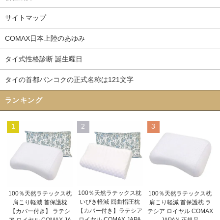
サイトマップ
COMAX日本上陸のあゆみ
タイ式性格診断 誕生曜日
タイの首都バンコクの正式名称は121文字
ランキング
1
2
3
100％天然ラテックス枕
100％天然ラテックス枕
100％天然ラテックス枕
いびき軽減 屈曲指圧枕
肩こり軽減 首保護枕
肩こり軽減 首保護枕 ラ
【カバー付き】ラテシア
【カバー付き】 ラテシ
テシア ロイヤル COMAX
ロイヤル COMAX JAPA