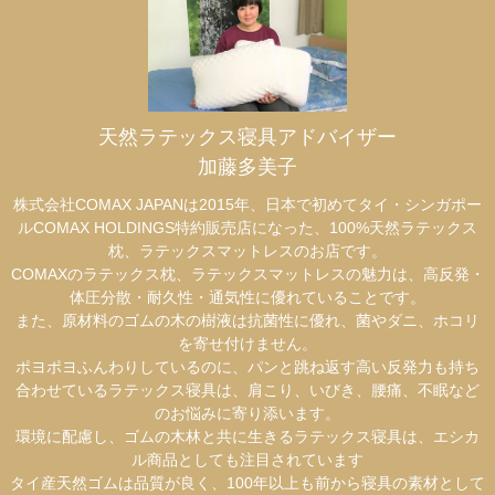
天然ラテックス寝具アドバイザー
加藤多美子
株式会社COMAX JAPANは2015年、日本で初めてタイ・シンガポー
ルCOMAX HOLDINGS特約販売店になった、100%天然ラテックス
枕、ラテックスマットレスのお店です。
COMAXのラテックス枕、ラテックスマットレスの魅力は、高反発・
体圧分散・耐久性・通気性に優れていることです。
また、原材料のゴムの木の樹液は抗菌性に優れ、菌やダニ、ホコリ
を寄せ付けません。
ポヨポヨふんわりしているのに、パンと跳ね返す高い反発力も持ち
合わせているラテックス寝具は、肩こり、いびき、腰痛、不眠など
のお悩みに寄り添います。
環境に配慮し、ゴムの木林と共に生きるラテックス寝具は、エシカ
ル商品としても注目されています
タイ産天然ゴムは品質が良く、100年以上も前から寝具の素材として