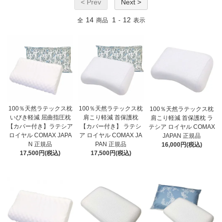
< Prev
Next >
14
1
12
全
商品
-
表示
100％天然ラテックス枕
100％天然ラテックス枕
100％天然ラテックス枕
いびき軽減 屈曲指圧枕
肩こり軽減 首保護枕
肩こり軽減 首保護枕 ラ
【カバー付き】ラテシア
【カバー付き】 ラテシ
テシア ロイヤル COMAX
ロイヤル COMAX JAPA
ア ロイヤル COMAX JA
JAPAN 正規品
N 正規品
PAN 正規品
16,000円(税込)
17,500円(税込)
17,500円(税込)