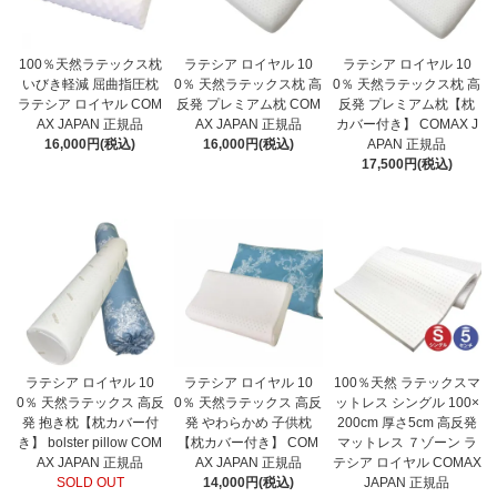
100％天然ラテックス枕
ラテシア ロイヤル 10
ラテシア ロイヤル 10
いびき軽減 屈曲指圧枕
0％ 天然ラテックス枕 高
0％ 天然ラテックス枕 高
ラテシア ロイヤル COM
反発 プレミアム枕 COM
反発 プレミアム枕【枕
AX JAPAN 正規品
AX JAPAN 正規品
カバー付き】 COMAX J
16,000円(税込)
16,000円(税込)
APAN 正規品
17,500円(税込)
ラテシア ロイヤル 10
ラテシア ロイヤル 10
100％天然 ラテックスマ
0％ 天然ラテックス 高反
0％ 天然ラテックス 高反
ットレス シングル 100×
発 抱き枕【枕カバー付
発 やわらかめ 子供枕
200cm 厚さ5cm 高反発
き】 bolster pillow COM
【枕カバー付き】 COM
マットレス ７ゾーン ラ
AX JAPAN 正規品
AX JAPAN 正規品
テシア ロイヤル COMAX
SOLD OUT
14,000円(税込)
JAPAN 正規品