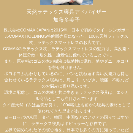
天然ラテックス寝具アドバイザー
加藤多美子
株式会社COMAX JAPANは2015年、日本で初めてタイ・シンガポー
ルCOMAX HOLDINGS特約販売店になった、100%天然ラテックス
枕、ラテックスマットレスのお店です。
COMAXのラテックス枕、ラテックスマットレスの魅力は、高反発・
体圧分散・耐久性・通気性に優れていることです。
また、原材料のゴムの木の樹液は抗菌性に優れ、菌やダニ、ホコリ
を寄せ付けません。
ポヨポヨふんわりしているのに、パンと跳ね返す高い反発力も持ち
合わせているラテックス寝具は、肩こり、いびき、腰痛、不眠など
のお悩みに寄り添います。
環境に配慮し、ゴムの木林と共に生きるラテックス寝具は、エシカ
ル商品としても注目されています
タイ産天然ゴムは品質が良く、100年以上も前から寝具の素材として
使われてきた歴史があります。
ヨーロッパや米国、タイ、韓国、中国などのアジアの国々ではすで
に、ラテックス寝具はポピュラーな存在です。
世界で認められたその寝心地を、日本でも多くの方に知っていただ