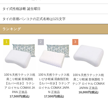
タイ式性格診断 誕生曜日
タイの首都バンコクの正式名称は121文字
ランキング
1
2
3
100％天然ラテックス枕
100％天然ラテックス枕
100％天然ラテックス枕
いびき軽減 屈曲指圧枕
肩こり軽減 首保護枕
肩こり軽減 首保護枕 ラ
【カバー付き】ラテシア
【カバー付き】 ラテシ
テシア ロイヤル COMAX
ロイヤル COMAX JAPA
ア ロイヤル COMAX JA
JAPAN 正規品
N 正規品
PAN 正規品
16,000円(税込)
17,500円(税込)
17,500円(税込)