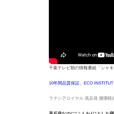
千葉テレビ朝の情報番組「シャキ
10年間品質保証、ECO INSTITU
ラテシアロイヤル 高反発 腰痛軽
高反発なのに”ふんわり”とした