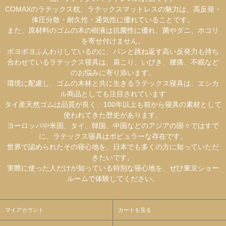
COMAXのラテックス枕、ラテックスマットレスの魅力は、高反発・
体圧分散・耐久性・通気性に優れていることです。
また、原材料のゴムの木の樹液は抗菌性に優れ、菌やダニ、ホコリ
を寄せ付けません。
ポヨポヨふんわりしているのに、パンと跳ね返す高い反発力も持ち
合わせているラテックス寝具は、肩こり、いびき、腰痛、不眠など
のお悩みに寄り添います。
環境に配慮し、ゴムの木林と共に生きるラテックス寝具は、エシカ
ル商品としても注目されています
タイ産天然ゴムは品質が良く、100年以上も前から寝具の素材として
使われてきた歴史があります。
ヨーロッパや米国、タイ、韓国、中国などのアジアの国々ではすで
に、ラテックス寝具はポピュラーな存在です。
世界で認められたその寝心地を、日本でも多くの方に知っていただ
きたいです。
実際に使った人だけが知っている特別な寝心地を、ぜひ東京ショー
ルームで体験してください。
マイアカウント
カートを見る