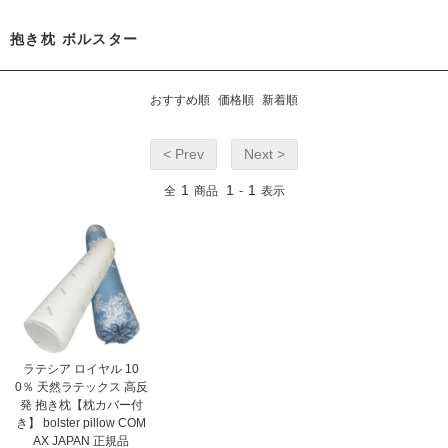
抱き枕 ボルスター
おすすめ順
価格順
新着順
< Prev
Next >
1
1
1
全
商品
-
表示
ラテシア ロイヤル 10
0％ 天然ラテックス 高反
発 抱き枕【枕カバー付
き】 bolster pillow COM
AX JAPAN 正規品