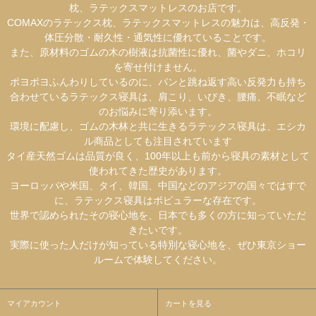
枕、ラテックスマットレスのお店です。
COMAXのラテックス枕、ラテックスマットレスの魅力は、高反発・
体圧分散・耐久性・通気性に優れていることです。
また、原材料のゴムの木の樹液は抗菌性に優れ、菌やダニ、ホコリ
を寄せ付けません。
ポヨポヨふんわりしているのに、パンと跳ね返す高い反発力も持ち
合わせているラテックス寝具は、肩こり、いびき、腰痛、不眠など
のお悩みに寄り添います。
環境に配慮し、ゴムの木林と共に生きるラテックス寝具は、エシカ
ル商品としても注目されています
タイ産天然ゴムは品質が良く、100年以上も前から寝具の素材として
使われてきた歴史があります。
ヨーロッパや米国、タイ、韓国、中国などのアジアの国々ではすで
に、ラテックス寝具はポピュラーな存在です。
世界で認められたその寝心地を、日本でも多くの方に知っていただ
きたいです。
実際に使った人だけが知っている特別な寝心地を、ぜひ東京ショー
ルームで体験してください。
マイアカウント
カートを見る