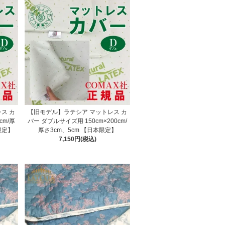
ス カ
【旧モデル】ラテシア マットレス カ
cm/厚
バー ダブルサイズ用 150cm×200cm/
 限定】
厚さ3cm、5cm 【日本限定】
7,150円(税込)