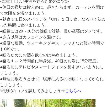
≪規則正しい生活を送るためのコツ≫
●休日の寝坊は控えめに、起きたらまず、カーテンを開け
て太陽光を浴びましょう。
●朝食で１日のスイッチを「ON」１日３食、なるべく決ま
った時間に食べましょう。
●眠気には20～30分の仮眠で対処。長い昼寝はダメです。
●夕方以降はカフェインを避けて。
●適度な運動、ウォーキングやストレッチなど短い時間で
もOKです。
●眠るためにお酒を飲むのはやめましょう。
●寝る１～２時間前に半身浴。40度のお湯に15分程度。
●寝る前にテレビやスマートフォンを見すぎないようにし
ましょう。
●無理に眠ろうとせず、寝床に入るのは眠くなってからに
しましょう。
※快眠のコツを試してみましょう⇒
こちらへ