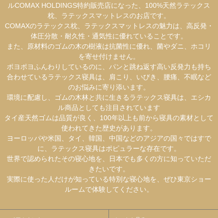
ルCOMAX HOLDINGS特約販売店になった、100%天然ラテックス
枕、ラテックスマットレスのお店です。
COMAXのラテックス枕、ラテックスマットレスの魅力は、高反発・
体圧分散・耐久性・通気性に優れていることです。
また、原材料のゴムの木の樹液は抗菌性に優れ、菌やダニ、ホコリ
を寄せ付けません。
ポヨポヨふんわりしているのに、パンと跳ね返す高い反発力も持ち
合わせているラテックス寝具は、肩こり、いびき、腰痛、不眠など
のお悩みに寄り添います。
環境に配慮し、ゴムの木林と共に生きるラテックス寝具は、エシカ
ル商品としても注目されています
タイ産天然ゴムは品質が良く、100年以上も前から寝具の素材として
使われてきた歴史があります。
ヨーロッパや米国、タイ、韓国、中国などのアジアの国々ではすで
に、ラテックス寝具はポピュラーな存在です。
世界で認められたその寝心地を、日本でも多くの方に知っていただ
きたいです。
実際に使った人だけが知っている特別な寝心地を、ぜひ東京ショー
ルームで体験してください。